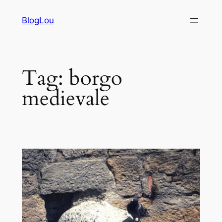
Vai
BlogLou
al
contenuto
Tag:
borgo
medievale