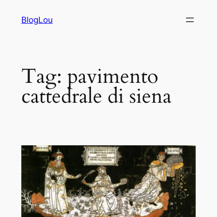
Vai
BlogLou
al
contenuto
Tag:
pavimento
cattedrale di siena