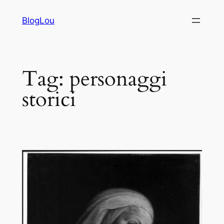
Vai
BlogLou
al
contenuto
Tag:
personaggi
storici