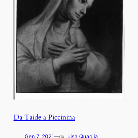
Da Taide a Piccinina
Gen 7, 2021
—
Luisa Quaglia
da