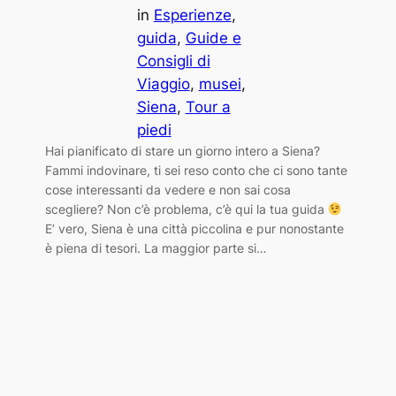
in
Esperienze
, 
guida
, 
Guide e
Consigli di
Viaggio
, 
musei
, 
Siena
, 
Tour a
piedi
Hai pianificato di stare un giorno intero a Siena?
Fammi indovinare, ti sei reso conto che ci sono tante
cose interessanti da vedere e non sai cosa
scegliere? Non c’è problema, c’è qui la tua guida
E’ vero, Siena è una città piccolina e pur nonostante
è piena di tesori. La maggior parte si…