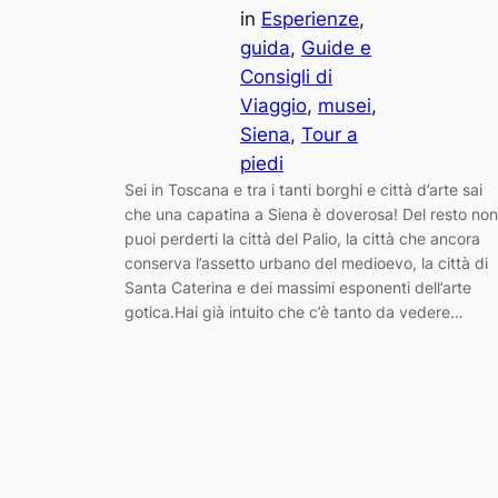
in
Esperienze
, 
guida
, 
Guide e
Consigli di
Viaggio
, 
musei
, 
Siena
, 
Tour a
piedi
Sei in Toscana e tra i tanti borghi e città d’arte sai
che una capatina a Siena è doverosa! Del resto non
puoi perderti la città del Palio, la città che ancora
conserva l’assetto urbano del medioevo, la città di
Santa Caterina e dei massimi esponenti dell’arte
gotica.Hai già intuito che c’è tanto da vedere…