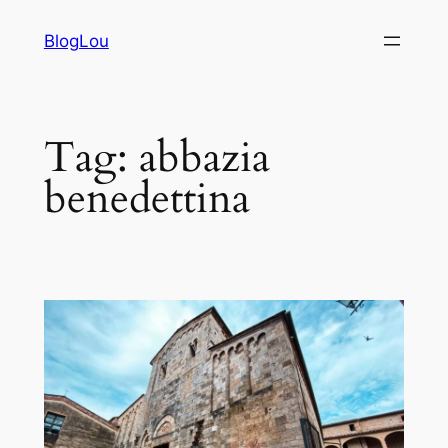
Vai
BlogLou
al
contenuto
Tag:
abbazia
benedettina