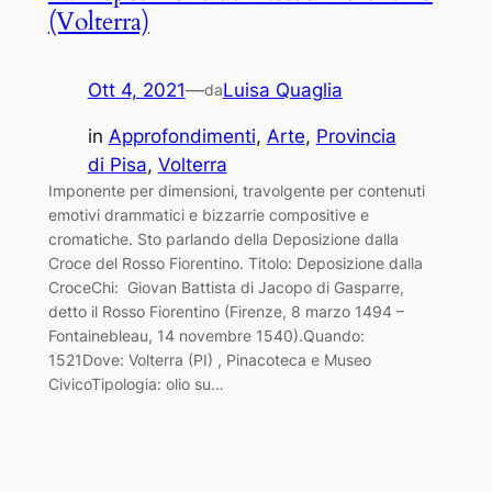
(Volterra)
Ott 4, 2021
—
Luisa Quaglia
da
in
Approfondimenti
, 
Arte
, 
Provincia
di Pisa
, 
Volterra
Imponente per dimensioni, travolgente per contenuti
emotivi drammatici e bizzarrie compositive e
cromatiche. Sto parlando della Deposizione dalla
Croce del Rosso Fiorentino. Titolo: Deposizione dalla
CroceChi: Giovan Battista di Jacopo di Gasparre,
detto il Rosso Fiorentino (Firenze, 8 marzo 1494 –
Fontainebleau, 14 novembre 1540).Quando:
1521Dove: Volterra (PI) , Pinacoteca e Museo
CivicoTipologia: olio su…