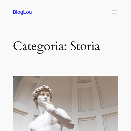
Vai
BlogLou
al
contenuto
Categoria:
Storia