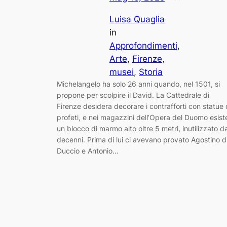
Luisa Quaglia
in
Approfondimenti
, 
Arte
, 
Firenze
, 
musei
, 
Storia
Michelangelo ha solo 26 anni quando, nel 1501, si
propone per scolpire il David. La Cattedrale di
Firenze desidera decorare i contrafforti con statue 
profeti, e nei magazzini dell’Opera del Duomo esist
un blocco di marmo alto oltre 5 metri, inutilizzato d
decenni. Prima di lui ci avevano provato Agostino d
Duccio e Antonio…